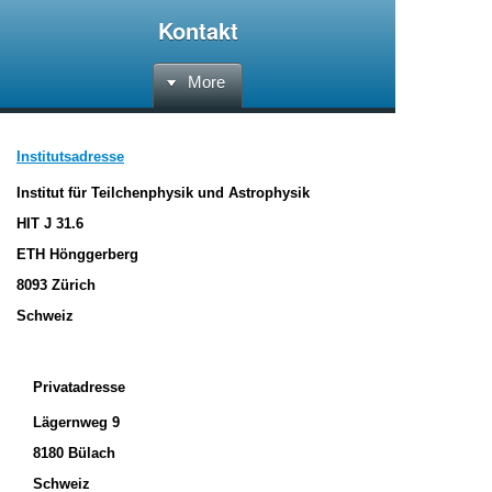
Kontakt
More
Institutsadresse
Institut für Teilchenphysik und Astrophysik
HIT J 31.6
ETH Hönggerberg
8093 Zürich
Schweiz
Privatadresse
Lägernweg 9
8180 Bülach
Schweiz